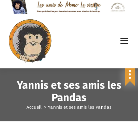
A
l
l
e
r
a
u
c
o
n
NOUS SOMMES TOUS LES AMIS DE MOMO LE SINGE
t
e
Yannis et ses amis les
n
u
Pandas
Accueil
>
Yannis et ses amis les Pandas